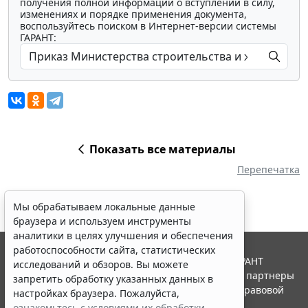
получения полной информации о вступлении в силу,
изменениях и порядке применения документа,
воспользуйтесь поиском в Интернет-версии системы
ГАРАНТ:
Показать все материалы
Перепечатка
Мы обрабатываем локальные данные
браузера и используем инструменты
аналитики в целях улучшения и обеспечения
работоспособности сайта, статистических
© ООО "НПП "ГАРАНТ-СЕРВИС", 2026. Система ГАРАНТ
исследований и обзоров. Вы можете
выпускается с 1990 года. Компания "Гарант" и ее партнеры
запретить обработку указанных данных в
являются участниками Российской ассоциации правовой
настройках браузера. Пожалуйста,
информации ГАРАНТ.
ознакомьтесь с условиями их обработки
.