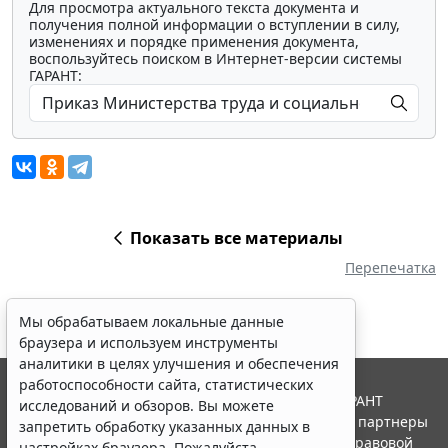
Для просмотра актуального текста документа и
получения полной информации о вступлении в силу,
изменениях и порядке применения документа,
воспользуйтесь поиском в Интернет-версии системы
ГАРАНТ:
Показать все материалы
Перепечатка
Мы обрабатываем локальные данные
браузера и используем инструменты
аналитики в целях улучшения и обеспечения
работоспособности сайта, статистических
© ООО "НПП "ГАРАНТ-СЕРВИС", 2026. Система ГАРАНТ
исследований и обзоров. Вы можете
выпускается с 1990 года. Компания "Гарант" и ее партнеры
запретить обработку указанных данных в
являются участниками Российской ассоциации правовой
настройках браузера. Пожалуйста,