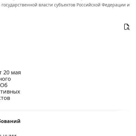
 государственной власти субъектов Российской Федерации и
 20 мая
ного
"Об
ативных
ктов
"
ебований
льными