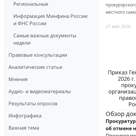
Региональные
прокурорского
местного сам
Информация Минфина России
и ФНС России
27 мая 2026
Самые важные документы
недели
Правовые консультации
Аналитические статьи
Приказ Ге
2026 г
Мнения
проку
организац
Аудио- и видеоматериалы
право
Результаты опросов
Ро
Обзор до
Инфографика
Прокуратур
Важная тема
об отмене 
Прокурорам