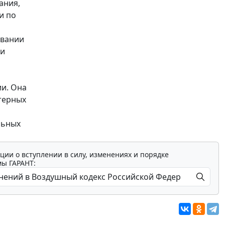
ания,
и по
овании
 и
и. Она
терных
льных
ции о вступлении в силу, изменениях и порядке
мы ГАРАНТ: