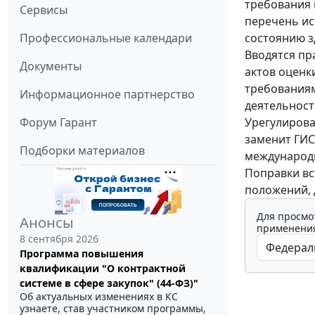
требования 
Сервисы
перечень ис
состоянию з
Профессиональные календари
Вводятся пр
Документы
актов оценк
требованиям
Информационное партнерство
деятельност
Урегулирова
Форум Гарант
заменит ГИС
Подборки материалов
международ
Поправки вст
положений, 
Для просмо
Анонсы
применения
8 сентября 2026
Программа повышения
квалификации "О контрактной
системе в сфере закупок" (44-ФЗ)"
Об актуальных изменениях в КС
узнаете, став участником программы,