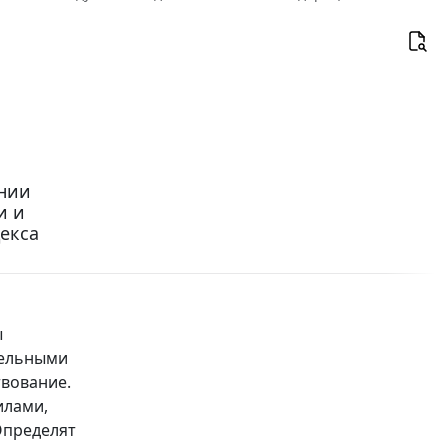
ении
и и
екса
ы
тельными
вование.
илами,
Определят