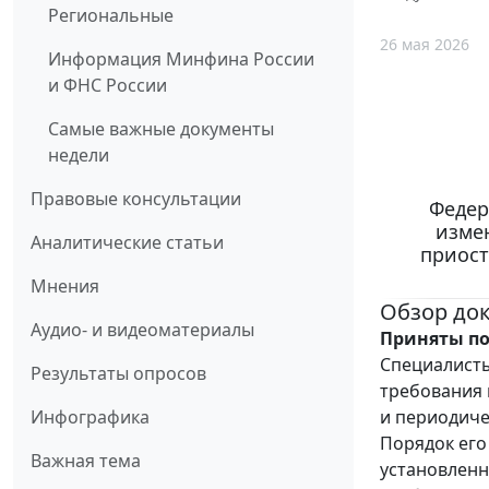
Региональные
26 мая 2026
Информация Минфина России
и ФНС России
Самые важные документы
недели
Правовые консультации
Федер
изме
Аналитические статьи
приост
Мнения
Обзор до
Аудио- и видеоматериалы
Приняты по
Специалисты
Результаты опросов
требования 
и периодиче
Инфографика
Порядок его
Важная тема
установлен