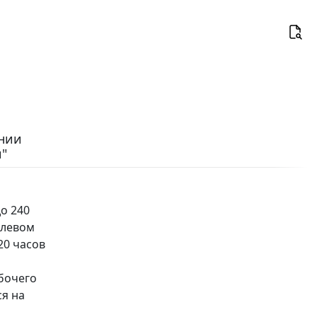
ении
"
о 240
слевом
20 часов
бочего
я на