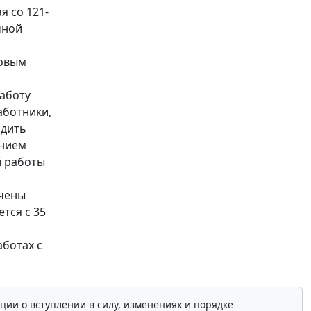
я со 121-
чной
довым
аботу
аботники,
одить
ением
й работы
ючены
тся с 35
аботах с
ции о вступлении в силу, изменениях и порядке