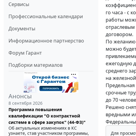
Сервисы
коэффициент
го часа - с
Профессиональные календари
работы можн
отраслевым
Документы
договором.
Информационное партнерство
По желанию
можно будет
Форум Гарант
привлекаемы
ежегодную д
Подборки материалов
среднего за
на железной
Предельная 
срочные тру
Анонсы
до 70 челове
8 сентября 2026
Решено снят
Программа повышения
вредными ил
квалификации "О контрактной
Федеральный 
системе в сфере закупок" (44-ФЗ)"
Об актуальных изменениях в КС
Для просмо
узнаете, став участником программы,