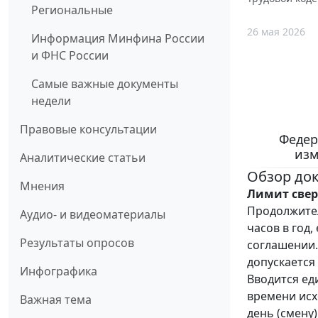
Региональные
26 мая 2026
Информация Минфина России
и ФНС России
Самые важные документы
недели
Правовые консультации
Федер
изм
Аналитические статьи
Обзор до
Мнения
Лимит свер
Продолжител
Аудио- и видеоматериалы
часов в год
Результаты опросов
соглашении.
допускается
Инфографика
Вводится ед
времени исх
Важная тема
день (смену)