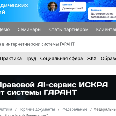
Демо
Семинары
Стать партнером
Клиента
Практика
Труд
Социальная сфера
ЖКХ
Образ
алитика
Горячие документы
Федеральные
Федеральный
екс Российской Федерации"