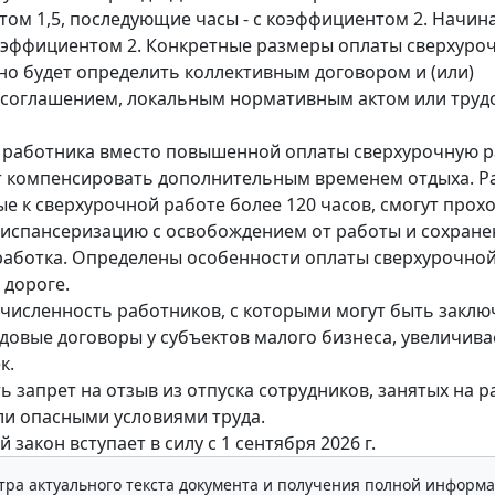
ом 1,5, последующие часы - с коэффициентом 2. Начина
 коэффициентом 2. Конкретные размеры оплаты сверхуро
о будет определить коллективным договором и (или)
 соглашением, локальным нормативным актом или тру
 работника вместо повышенной оплаты сверхурочную р
 компенсировать дополнительным временем отдыха. Р
е к сверхурочной работе более 120 часов, смогут прох
испансеризацию с освобождением от работы и сохран
работка. Определены особенности оплаты сверхурочно
 дороге.
численность работников, с которыми могут быть закл
довые договоры у субъектов малого бизнеса, увеличивае
к.
ь запрет на отзыв из отпуска сотрудников, занятых на р
и опасными условиями труда.
закон вступает в силу с 1 сентября 2026 г.
тра актуального текста документа и получения полной информа