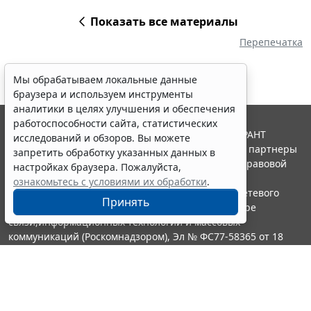
Показать все материалы
Перепечатка
Мы обрабатываем локальные данные
браузера и используем инструменты
аналитики в целях улучшения и обеспечения
работоспособности сайта, статистических
© ООО "НПП "ГАРАНТ-СЕРВИС", 2026. Система ГАРАНТ
исследований и обзоров. Вы можете
выпускается с 1990 года. Компания "Гарант" и ее партнеры
запретить обработку указанных данных в
являются участниками Российской ассоциации правовой
настройках браузера. Пожалуйста,
информации ГАРАНТ.
ознакомьтесь с условиями их обработки
.
Портал ГАРАНТ.РУ зарегистрирован в качестве сетевого
Принять
издания Федеральной службой по надзору в сфере
связи,информационных технологий и массовых
коммуникаций (Роскомнадзором), Эл № ФС77-58365 от 18
июня 2014 года.
16+
Контакты
8-800-200-88-88