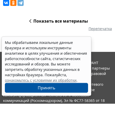
Показать все материалы
Перепечатка
Мы обрабатываем локальные данные
браузера и используем инструменты
аналитики в целях улучшения и обеспечения
работоспособности сайта, статистических
© ООО "НПП "ГАРАНТ-СЕРВИС", 2026. Система ГАРАНТ
исследований и обзоров. Вы можете
выпускается с 1990 года. Компания "Гарант" и ее партнеры
запретить обработку указанных данных в
являются участниками Российской ассоциации правовой
настройках браузера. Пожалуйста,
информации ГАРАНТ.
ознакомьтесь с условиями их обработки
.
Портал ГАРАНТ.РУ зарегистрирован в качестве сетевого
Принять
издания Федеральной службой по надзору в сфере
связи,информационных технологий и массовых
коммуникаций (Роскомнадзором), Эл № ФС77-58365 от 18
июня 2014 года.
16+