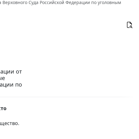
а Верховного Суда Российской Федерации по уголовным
рации от
ые
рации по
кто
бщество.