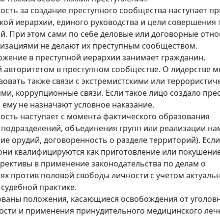
ость за создание преступного сообщества наступает пр
кой иерархии, единого руководства и цели совершения 
й. При этом сами по себе деловые или договорные отн
изациями не делают их преступным сообществом.
жение в преступной иерархии занимает гражданин,
авторитетом в преступном сообществе. О лидерстве м
вовать также связи с экстремистскими или террористич
ми, коррупционные связи. Если такое лицо создало пре
 ему не назначают условное наказание.
ость наступает с момента фактического образования
 подразделений, объединения групп или реализации н
ие орудий, договоренность о разделе территорий). Если
они квалифицируются как приготовление или покушение
рективы в применение законодательства по делам о
ях против половой свободы личности с учетом актуаль
 судебной практике.
ваны положения, касающиеся освобождения от уголов
ости и применения принудительного медицинского леч