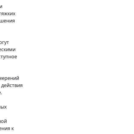
и
тяжких
ошения
огут
ескими
ступное
амерений
 действия
.
ных
ной
ения к