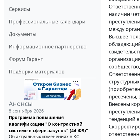
Ответственн
Сервисы
наличии чет
преступлени
Профессиональные календари
между орган
Документы
Высшее поло
обладающий 
Информационное партнерство
свидетельст
организация
Форум Гарант
сообщество,
Подборки материалов
Ответственн
структурных
(приобретен
пресечены, 
Анонсы
Внесены кор
8 сентября 2026
преступлени
Программа повышения
тенденций в
квалификации "О контрактной
Скорректиро
системе в сфере закупок" (44-ФЗ)"
ответственн
Об актуальных изменениях в КС