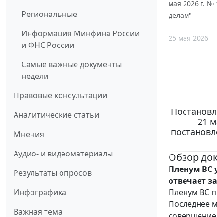
мая 2026 г. №
Региональные
делам"
Информация Минфина России
25 мая 2026
и ФНС России
Самые важные документы
недели
Правовые консультации
Постановл
Аналитические статьи
21 м
постановл
Мнения
Аудио- и видеоматериалы
Обзор до
Пленум ВС 
Результаты опросов
отвечает за
Пленум ВС п
Инфографика
Последнее м
Важная тема
совершением