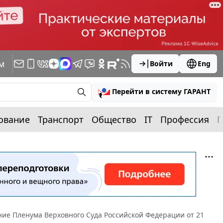
м
Войти
Eng
Перейти в систему ГАРАНТ
ование
Транспорт
Общество
IT
Профессия
П
ие Пленума Верховного Суда Российской Федерации от 21