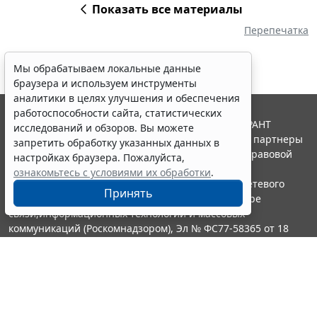
Показать все материалы
Перепечатка
Мы обрабатываем локальные данные
браузера и используем инструменты
аналитики в целях улучшения и обеспечения
работоспособности сайта, статистических
© ООО "НПП "ГАРАНТ-СЕРВИС", 2026. Система ГАРАНТ
исследований и обзоров. Вы можете
выпускается с 1990 года. Компания "Гарант" и ее партнеры
запретить обработку указанных данных в
являются участниками Российской ассоциации правовой
настройках браузера. Пожалуйста,
информации ГАРАНТ.
ознакомьтесь с условиями их обработки
.
Портал ГАРАНТ.РУ зарегистрирован в качестве сетевого
Принять
издания Федеральной службой по надзору в сфере
связи,информационных технологий и массовых
коммуникаций (Роскомнадзором), Эл № ФС77-58365 от 18
июня 2014 года.
16+
Контакты
8-800-200-88-88