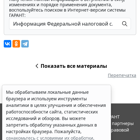
изменениях и порядке применения документа,
воспользуйтесь поиском в Интернет-версии системы
ГАРАНТ:
Показать все материалы
Перепечатка
Мы обрабатываем локальные данные
браузера и используем инструменты
аналитики в целях улучшения и обеспечения
работоспособности сайта, статистических
© ООО "НПП "ГАРАНТ-СЕРВИС", 2026. Система ГАРАНТ
исследований и обзоров. Вы можете
выпускается с 1990 года. Компания "Гарант" и ее партнеры
запретить обработку указанных данных в
являются участниками Российской ассоциации правовой
настройках браузера. Пожалуйста,
информации ГАРАНТ.
ознакомьтесь с условиями их обработки
.