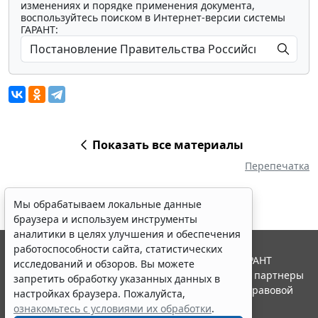
изменениях и порядке применения документа,
воспользуйтесь поиском в Интернет-версии системы
ГАРАНТ:
Показать все материалы
Перепечатка
Мы обрабатываем локальные данные
браузера и используем инструменты
аналитики в целях улучшения и обеспечения
работоспособности сайта, статистических
© ООО "НПП "ГАРАНТ-СЕРВИС", 2026. Система ГАРАНТ
исследований и обзоров. Вы можете
выпускается с 1990 года. Компания "Гарант" и ее партнеры
запретить обработку указанных данных в
являются участниками Российской ассоциации правовой
настройках браузера. Пожалуйста,
информации ГАРАНТ.
ознакомьтесь с условиями их обработки
.