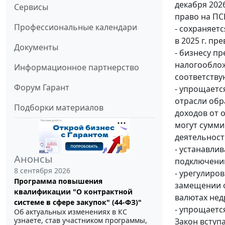
декабря 202
Сервисы
право на ПС
Профессиональные календари
- сохраняетс
в 2025 г. пр
Документы
- бизнесу п
налогооблож
Информационное партнерство
соответству
Форум Гарант
- упрощаетс
отрасли обр
Подборки материалов
доходов от 
могут сумми
деятельност
- устанавли
Анонсы
подключению
8 сентября 2026
- урегулиро
Программа повышения
замещении о
квалификации "О контрактной
валютах нед
системе в сфере закупок" (44-ФЗ)"
- упрощаетс
Об актуальных изменениях в КС
узнаете, став участником программы,
Закон вступ