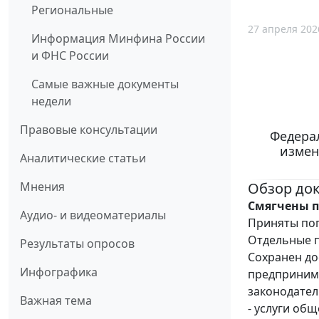
Региональные
27 апреля 202
Информация Минфина России
и ФНС России
Самые важные документы
недели
Правовые консультации
Федерал
измен
Аналитические статьи
Обзор до
Мнения
Смягчены п
Аудио- и видеоматериалы
Приняты поп
Отдельные п
Результаты опросов
Сохранен до
Инфографика
предпринима
законодател
Важная тема
- услуги об