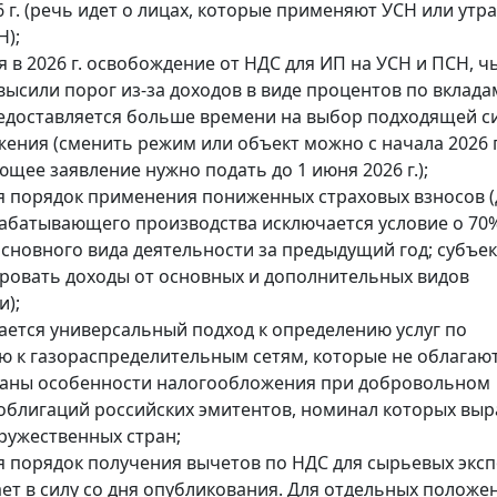
6 г. (речь идет о лицах, которые применяют УСН или утр
Н);
я в 2026 г. освобождение от НДС для ИП на УСН и ПСН, 
евысили порог из-за доходов в виде процентов по вклада
редоставляется больше времени на выбор подходящей с
ения (сменить режим или объект можно с начала 2026 г.
ющее заявление нужно подать до 1 июня 2026 г.);
я порядок применения пониженных страховых взносов 
абатывающего производства исключается условие о 70
основного вида деятельности за предыдущий год; субъ
ровать доходы от основных и дополнительных видов
и);
вается универсальный подход к определению услуг по
 к газораспределительным сетям, которые не облагают
ваны особенности налогообложения при добровольном
блигаций российских эмитентов, номинал которых выр
ружественных стран;
я порядок получения вычетов по НДС для сырьевых эксп
ает в силу со дня опубликования. Для отдельных положе