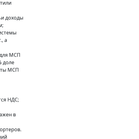
атили
чьи доходы
м;
истемы
, а
(для МСП
% доле
екты МСП
ся НДС;
ажен в
ортеров.
ний