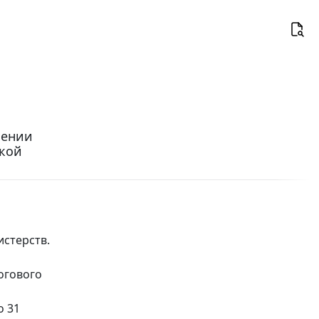
сении
ской
стерств.
огового
о 31