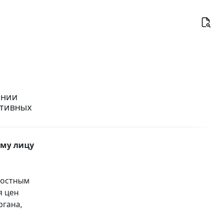
ении
ативных
ому лицу
ностным
я цен
ргана,