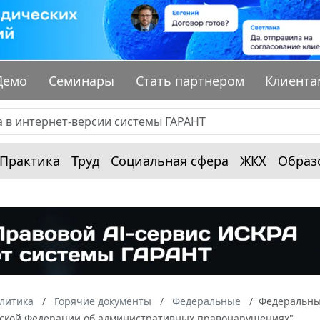
Демо
Семинары
Стать партнером
Клиента
Практика
Труд
Социальная сфера
ЖКХ
Образ
алитика
Горячие документы
Федеральные
Федеральный
йской Федерации об административных правонарушениях"