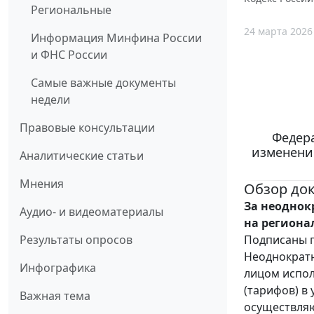
Региональные
24 марта 2026
Информация Минфина России
и ФНС России
Самые важные документы
недели
Правовые консультации
Федера
изменени
Аналитические статьи
Мнения
Обзор до
За неоднок
Аудио- и видеоматериалы
на региона
Подписаны п
Результаты опросов
Неоднократн
Инфографика
лицом испол
(тарифов) в
Важная тема
осуществляю