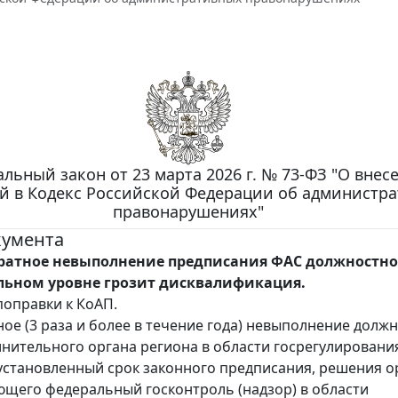
льный закон от 23 марта 2026 г. № 73-ФЗ "О внес
й в Кодекс Российской Федерации об администр
правонарушениях"
кумента
ратное невыполнение предписания ФАС должностн
льном уровне грозит дисквалификация.
оправки к КоАП.
ое (3 раза и более в течение года) невыполнение долж
нительного органа региона в области госрегулировани
 установленный срок законного предписания, решения о
щего федеральный госконтроль (надзор) в области