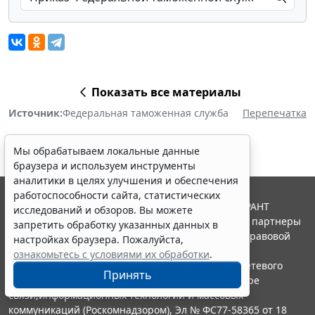
Показать все материалы
Источник:
Федеральная таможенная служба
Перепечатка
Мы обрабатываем локальные данные
браузера и используем инструменты
аналитики в целях улучшения и обеспечения
работоспособности сайта, статистических
© ООО "НПП "ГАРАНТ-СЕРВИС", 2026. Система ГАРАНТ
исследований и обзоров. Вы можете
выпускается с 1990 года. Компания "Гарант" и ее партнеры
запретить обработку указанных данных в
являются участниками Российской ассоциации правовой
настройках браузера. Пожалуйста,
информации ГАРАНТ.
ознакомьтесь с условиями их обработки
.
Портал ГАРАНТ.РУ зарегистрирован в качестве сетевого
Принять
издания Федеральной службой по надзору в сфере
связи,информационных технологий и массовых
коммуникаций (Роскомнадзором), Эл № ФС77-58365 от 18