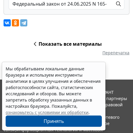
Показать все материалы
Перепечатка
Мы обрабатываем локальные данные
браузера и используем инструменты
аналитики в целях улучшения и обеспечения
работоспособности сайта, статистических
© ООО "НПП "ГАРАНТ-СЕРВИС", 2026. Система ГАРАНТ
исследований и обзоров. Вы можете
выпускается с 1990 года. Компания "Гарант" и ее партнеры
запретить обработку указанных данных в
являются участниками Российской ассоциации правовой
настройках браузера. Пожалуйста,
информации ГАРАНТ.
ознакомьтесь с условиями их обработки
.
Портал ГАРАНТ.РУ зарегистрирован в качестве сетевого
Принять
издания Федеральной службой по надзору в сфере
связи,информационных технологий и массовых