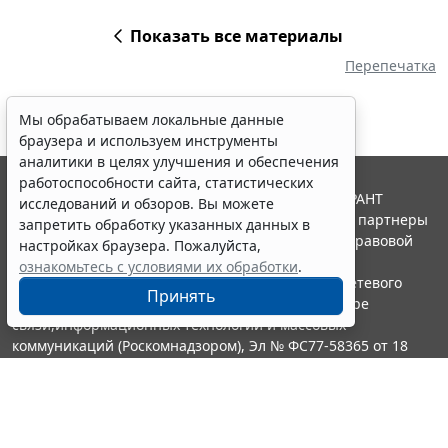
Показать все материалы
Перепечатка
Мы обрабатываем локальные данные
браузера и используем инструменты
аналитики в целях улучшения и обеспечения
работоспособности сайта, статистических
© ООО "НПП "ГАРАНТ-СЕРВИС", 2026. Система ГАРАНТ
исследований и обзоров. Вы можете
выпускается с 1990 года. Компания "Гарант" и ее партнеры
запретить обработку указанных данных в
являются участниками Российской ассоциации правовой
настройках браузера. Пожалуйста,
информации ГАРАНТ.
ознакомьтесь с условиями их обработки
.
Портал ГАРАНТ.РУ зарегистрирован в качестве сетевого
Принять
издания Федеральной службой по надзору в сфере
связи,информационных технологий и массовых
коммуникаций (Роскомнадзором), Эл № ФС77-58365 от 18
июня 2014 года.
16+
Контакты
8-800-200-88-88