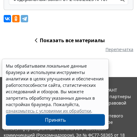
Показать все материалы
Перепечатка
Мы обрабатываем локальные данные
браузера и используем инструменты
аналитики в целях улучшения и обеспечения
работоспособности сайта, статистических
© ООО "НПП "ГАРАНТ-СЕРВИС", 2026. Система ГАРАНТ
исследований и обзоров. Вы можете
выпускается с 1990 года. Компания "Гарант" и ее партнеры
запретить обработку указанных данных в
являются участниками Российской ассоциации правовой
настройках браузера. Пожалуйста,
информации ГАРАНТ.
ознакомьтесь с условиями их обработки
.
Портал ГАРАНТ.РУ зарегистрирован в качестве сетевого
Принять
издания Федеральной службой по надзору в сфере
связи,информационных технологий и массовых
коммуникаций (Роскомнадзором), Эл № ФС77-58365 от 18