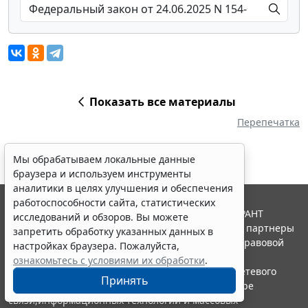
Показать все материалы
Перепечатка
Мы обрабатываем локальные данные
браузера и используем инструменты
аналитики в целях улучшения и обеспечения
работоспособности сайта, статистических
© ООО "НПП "ГАРАНТ-СЕРВИС", 2026. Система ГАРАНТ
исследований и обзоров. Вы можете
выпускается с 1990 года. Компания "Гарант" и ее партнеры
запретить обработку указанных данных в
являются участниками Российской ассоциации правовой
настройках браузера. Пожалуйста,
информации ГАРАНТ.
ознакомьтесь с условиями их обработки
.
Портал ГАРАНТ.РУ зарегистрирован в качестве сетевого
Принять
издания Федеральной службой по надзору в сфере
связи,информационных технологий и массовых