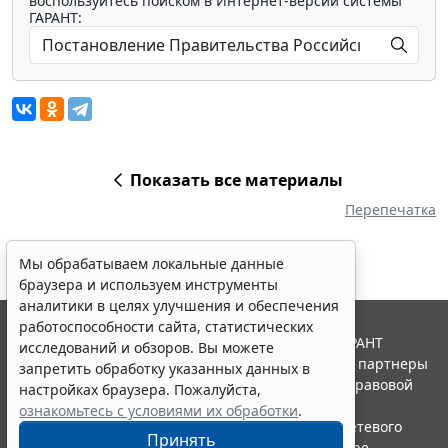
воспользуйтесь поиском в Интернет-версии системы
ГАРАНТ:
Показать все материалы
Перепечатка
Мы обрабатываем локальные данные
браузера и используем инструменты
аналитики в целях улучшения и обеспечения
работоспособности сайта, статистических
© ООО "НПП "ГАРАНТ-СЕРВИС", 2026. Система ГАРАНТ
исследований и обзоров. Вы можете
выпускается с 1990 года. Компания "Гарант" и ее партнеры
запретить обработку указанных данных в
являются участниками Российской ассоциации правовой
настройках браузера. Пожалуйста,
информации ГАРАНТ.
ознакомьтесь с условиями их обработки
.
Портал ГАРАНТ.РУ зарегистрирован в качестве сетевого
Принять
издания Федеральной службой по надзору в сфере