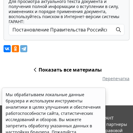
Для просмотра актуального текста документа и
получения полной информации о вступлении в силу,
изменениях и порядке применения документа,
воспользуйтесь поиском в Интернет-версии системы
ГАРАНТ:
Показать все материалы
Перепечатка
Мы обрабатываем локальные данные
браузера и используем инструменты
аналитики в целях улучшения и обеспечения
работоспособности сайта, статистических
© ООО "НПП "ГАРАНТ-СЕРВИС", 2026. Система ГАРАНТ
исследований и обзоров. Вы можете
выпускается с 1990 года. Компания "Гарант" и ее партнеры
запретить обработку указанных данных в
являются участниками Российской ассоциации правовой
настройках браузера. Пожалуйста,