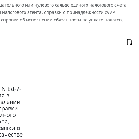
ательного или нулевого сальдо единого налогового счета
 налогового агента, справки о принадлежности сумм
 справки об исполнении обязанности по уплате налогов,
 N ЕД-7-
я в
авлении
правки
диного
ра,
равки о
качестве