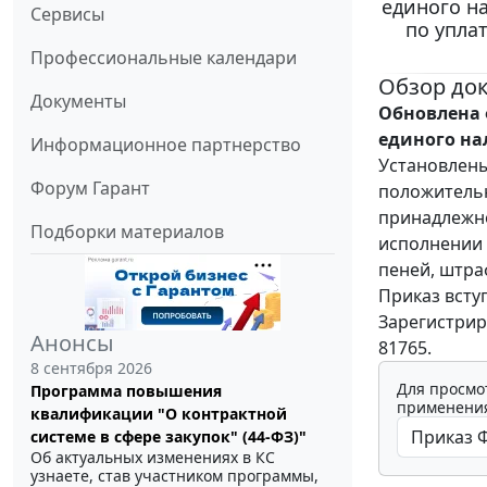
единого н
Сервисы
по упла
Профессиональные календари
Обзор до
Документы
Обновлена 
единого на
Информационное партнерство
Установлены
Форум Гарант
положительн
принадлежно
Подборки материалов
исполнении 
пеней, штра
Приказ всту
Зарегистрир
Анонсы
81765.
8 сентября 2026
Для просмо
Программа повышения
применения
квалификации "О контрактной
системе в сфере закупок" (44-ФЗ)"
Об актуальных изменениях в КС
узнаете, став участником программы,