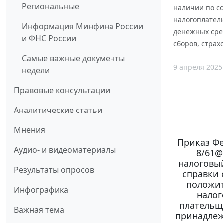
Региональные
наличии по со
налогоплатель
Информация Минфина России
денежных сред
и ФНС России
сборов, страх
Самые важные документы
9 апреля 2025
недели
Правовые консультации
Аналитические статьи
Мнения
Приказ Фе
Аудио- и видеоматериалы
8/61@
налоговый
Результаты опросов
справки 
положит
Инфографика
налог
плательщи
Важная тема
принадлеж