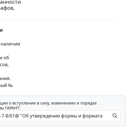
занности
рафов,
ии
 наличии
и об
сов,
ания.
нный №
ции о вступлении в силу, изменениях и порядке
мы ГАРАНТ: