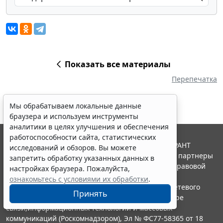
Показать все материалы
Перепечатка
Мы обрабатываем локальные данные
браузера и используем инструменты
аналитики в целях улучшения и обеспечения
работоспособности сайта, статистических
© ООО "НПП "ГАРАНТ-СЕРВИС", 2026. Система ГАРАНТ
исследований и обзоров. Вы можете
выпускается с 1990 года. Компания "Гарант" и ее партнеры
запретить обработку указанных данных в
являются участниками Российской ассоциации правовой
настройках браузера. Пожалуйста,
информации ГАРАНТ.
ознакомьтесь с условиями их обработки
.
Портал ГАРАНТ.РУ зарегистрирован в качестве сетевого
Принять
издания Федеральной службой по надзору в сфере
связи,информационных технологий и массовых
коммуникаций (Роскомнадзором), Эл № ФС77-58365 от 18