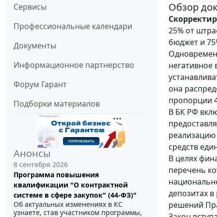
Обзор до
Сервисы
Скорректир
Профессиональные календари
25% от штра
бюджет и 75
Документы
Одновременн
Информационное партнерство
негативное 
устанавлива
Форум Гарант
она распре
пропорции 4
Подборки материалов
В БК РФ вкл
предоставл
реализацию 
средств еди
Анонсы
В целях фин
8 сентября 2026
перечень ко
Программа повышения
национально
квалификации "О контрактной
депозитах в
системе в сфере закупок" (44-ФЗ)"
решений Пра
Об актуальных изменениях в КС
узнаете, став участником программы,
Закон вступ