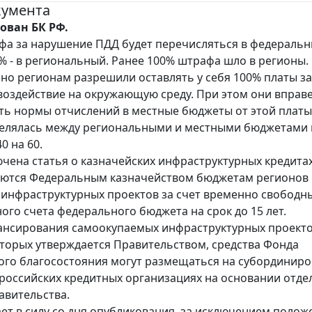
кумента
ован БК РФ.
фа за нарушение ПДД будет перечисляться в федераль
% - в региональный. Ранее 100% штрафа шло в регионы.
о регионам разрешили оставлять у себя 100% платы за
воздействие на окружающую среду. При этом они вправ
ть нормы отчислений в местные бюджеты от этой платы
делялась между региональными и местными бюджетами 
0 на 60.
ючена статья о казначейских инфраструктурных кредита
яются Федеральным казначейством бюджетам регионов 
инфраструктурных проектов за счет временно свободн
ного счета федерального бюджета на срок до 15 лет.
ансирования самоокупаемых инфраструктурных проекто
торых утверждается Правительством, средства Фонда
го благосостояния могут размещаться на субординир
 российских кредитных организациях на основании отд
вительства.
ает в силу со дня опубликования, за исключением полож