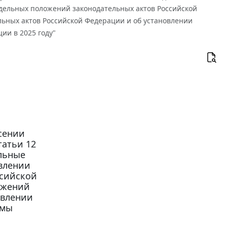
дельных положений законодательных актов Российской
ьных актов Российской Федерации и об установлении
ии в 2025 году"
есении
татьи 12
ельные
влении
ссийской
ожений
овлении
емы