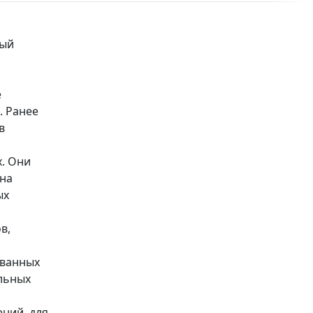
ный
е
. Ранее
в
х. Они
на
ых
в,
ованных
ельных
ений, для