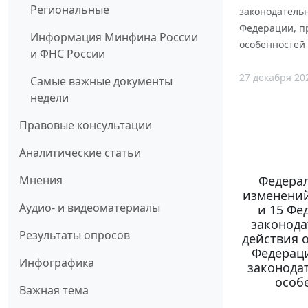
Региональные
законодатель
Федерации, п
Информация Минфина России
особенностей
и ФНС России
27 декабря 20
Самые важные документы
недели
Правовые консультации
Аналитические статьи
Федерал
Мнения
изменений
Аудио- и видеоматериалы
и 15 Фе
законода
Результаты опросов
действия 
Федерац
Инфографика
законода
особ
Важная тема