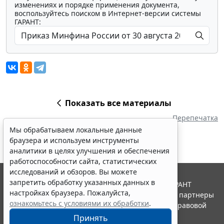
изменениях и порядке применения документа,
воспользуйтесь поиском в Интернет-версии системы
ГАРАНТ:
Показать все материалы
Перепечатка
Мы обрабатываем локальные данные
браузера и используем инструменты
аналитики в целях улучшения и обеспечения
работоспособности сайта, статистических
исследований и обзоров. Вы можете
запретить обработку указанных данных в
© ООО "НПП "ГАРАНТ-СЕРВИС", 2026. Система ГАРАНТ
настройках браузера. Пожалуйста,
выпускается с 1990 года. Компания "Гарант" и ее партнеры
ознакомьтесь с условиями их обработки
.
являются участниками Российской ассоциации правовой
информации ГАРАНТ.
Принять