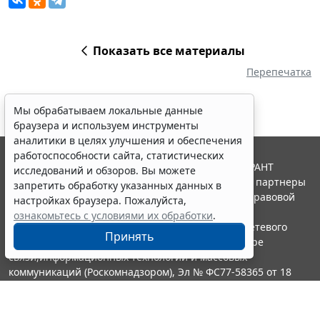
Показать все материалы
Перепечатка
Мы обрабатываем локальные данные
браузера и используем инструменты
аналитики в целях улучшения и обеспечения
работоспособности сайта, статистических
© ООО "НПП "ГАРАНТ-СЕРВИС", 2026. Система ГАРАНТ
исследований и обзоров. Вы можете
выпускается с 1990 года. Компания "Гарант" и ее партнеры
запретить обработку указанных данных в
являются участниками Российской ассоциации правовой
настройках браузера. Пожалуйста,
информации ГАРАНТ.
ознакомьтесь с условиями их обработки
.
Портал ГАРАНТ.РУ зарегистрирован в качестве сетевого
Принять
издания Федеральной службой по надзору в сфере
связи,информационных технологий и массовых
коммуникаций (Роскомнадзором), Эл № ФС77-58365 от 18
июня 2014 года.
16+