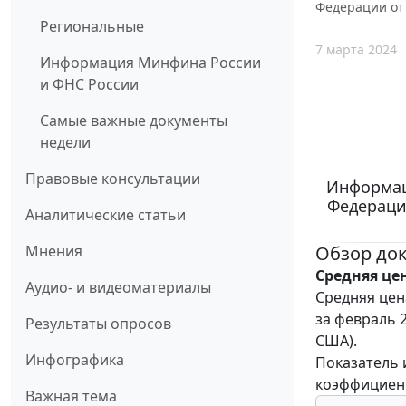
Федерации от 
Региональные
7 марта 2024
Информация Минфина России
и ФНС России
Самые важные документы
недели
Правовые консультации
Информац
Федерации
Аналитические статьи
Обзор до
Мнения
Средняя це
Аудио- и видеоматериалы
Средняя цен
за февраль 2
Результаты опросов
США).
Инфографика
Показатель 
коэффициент
Важная тема