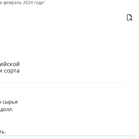
а февраль 2024 года"
сийской
и сорта
о сырья
 долл.
ть.