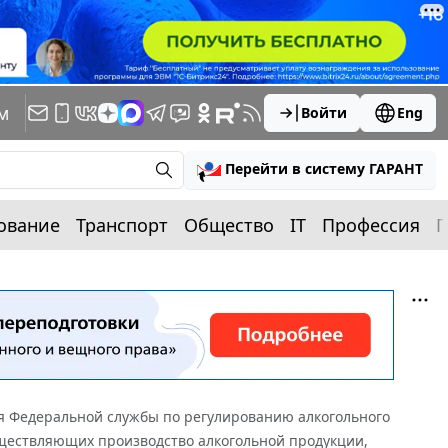
м
Войти
Eng
Перейти в систему ГАРАНТ
ование
Транспорт
Общество
IT
Профессия
П
 Федеральной службы по регулированию алкогольного
существляющих производство алкогольной продукции,