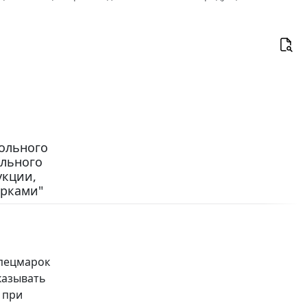
ольного
ольного
укции,
рками"
спецмарок
казывать
 при