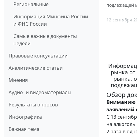
Региональные
подлежащей 
Информация Минфина России
12 сентября 2
и ФНС России
Самые важные документы
недели
Правовые консультации
Информаци
Аналитические статьи
рынка от
рынка, 
Мнения
подлежащ
Аудио- и видеоматериалы
Обзор до
Вниманию п
Результаты опросов
заявлений 
С 13 сентяб
Инфографика
на алкоголь
Важная тема
2 раза в од