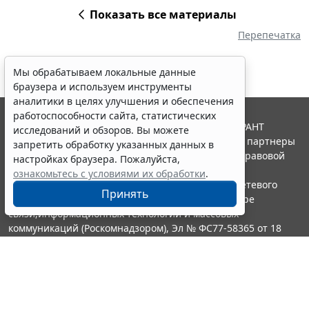
Показать все материалы
Перепечатка
Мы обрабатываем локальные данные
браузера и используем инструменты
аналитики в целях улучшения и обеспечения
работоспособности сайта, статистических
© ООО "НПП "ГАРАНТ-СЕРВИС", 2026. Система ГАРАНТ
исследований и обзоров. Вы можете
выпускается с 1990 года. Компания "Гарант" и ее партнеры
запретить обработку указанных данных в
являются участниками Российской ассоциации правовой
настройках браузера. Пожалуйста,
информации ГАРАНТ.
ознакомьтесь с условиями их обработки
.
Портал ГАРАНТ.РУ зарегистрирован в качестве сетевого
Принять
издания Федеральной службой по надзору в сфере
связи,информационных технологий и массовых
коммуникаций (Роскомнадзором), Эл № ФС77-58365 от 18
июня 2014 года.
16+
Контакты
8-800-200-88-88