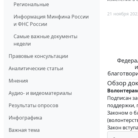
Региональные
21 ноября 202
Информация Минфина России
и ФНС России
Самые важные документы
недели
Правовые консультации
Федерал
и
Аналитические статьи
благотвори
Мнения
Обзор до
Волонтерам
Аудио- и видеоматериалы
Подписан за
поддержки, 
Результаты опросов
Законом о б
Инфографика
(волонтерств
Закон вступа
Важная тема