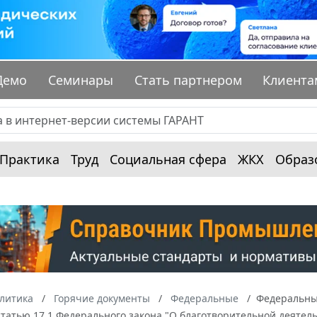
Демо
Семинары
Стать партнером
Клиента
Практика
Труд
Социальная сфера
ЖКХ
Образ
алитика
Горячие документы
Федеральные
Федеральный
татью 17.1 Федерального закона "О благотворительной деятель