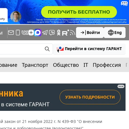
м
Войти
Eng
Перейти в систему ГАРАНТ
ование
Транспорт
Общество
IT
Профессия
П
 закон от 21 ноября 2022 г. N 439-ФЗ "О внесении
ности и добровольчестве (волонтерстве)"