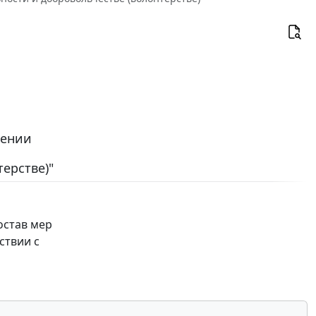
сении
ерстве)"
остав мер
ствии с