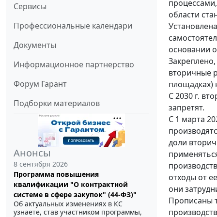
процессами,
Сервисы
области ста
Профессиональные календари
Установлена
самостоятел
Документы
основании о
Закреплено,
Информационное партнерство
вторичные р
Форум Гарант
площадках) 
С 2030 г. в
Подборки материалов
запретят.
С 1 марта 20
производятс
доли вторич
Анонсы
применяться
8 сентября 2026
производств
Программа повышения
отходы от е
квалификации "О контрактной
они затрудн
системе в сфере закупок" (44-ФЗ)"
Прописаны 
Об актуальных изменениях в КС
производств
узнаете, став участником программы,