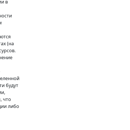
ми в
ности
м
уются
ах (на
сурсов.
онение
е
деленной
ти будут
ии,
, что
ции либо