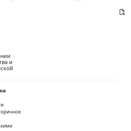
ении
тва и
йской
 на
ти
вторичное
скими