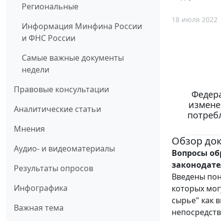
Региональные
18 июля 2022
Информация Минфина России
и ФНС России
Самые важные документы
недели
Правовые консультации
Федера
измене
Аналитические статьи
потреб
Мнения
Обзор до
Аудио- и видеоматериалы
Вопросы об
законодате
Результаты опросов
Введены пон
Инфографика
которых мог
сырье" как 
Важная тема
непосредств