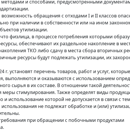
 методами и способами, предусмотренными документа
ндартизации.
 возможность обращения с отходами I и II классов опас
ьно при наличии в собственности или на ином законно
бъектов утилизации.
 что физлица, в процессе потребления которыми образ
есурсы, обеспечивают их раздельное накопление в мест
накопления ТКО либо сдачу в места сбора вторичных ре
торичные ресурсы будут подлежать утилизации, их захор
24 г. установят перечень товаров, работ и услуг, которы
я, выполняются и оказываются с использованием опре
ного сырья в их составе. В отношении такой деятельнос
 меры стимулирования. Также определят виды продукц
о и использование которой не допускается в связи с тем
е использования не подлежат обработке и (или) утилиза
ительны.
требования при обращении с побочными продуктами
а.