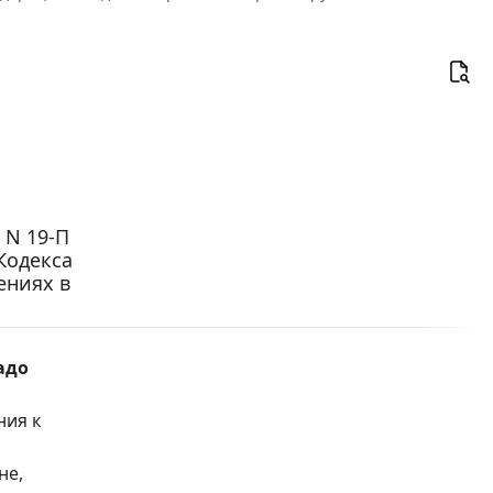
 N 19-П
Кодекса
ениях в
адо
ния к
не,