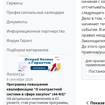
начиная с к
Сервисы
отсчитывать
Профессиональные календари
следующего 
Дело в том,
Документы
начинает те
события. В 
Информационное партнерство
правил неод
Форум Гарант
Законодател
До этого ср
Подборки материалов
правонаруш
Для просмо
применения
Анонсы
8 сентября 2026
Программа повышения
квалификации "О контрактной
системе в сфере закупок" (44-ФЗ)"
Об актуальных изменениях в КС
Показа
узнаете, став участником программы,