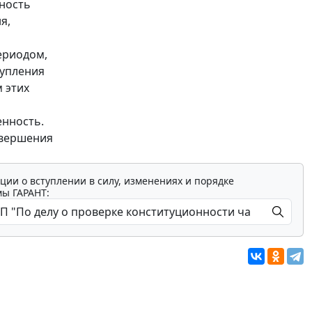
жность
я,
ериодом,
тупления
 этих
енность.
овершения
ции о вступлении в силу, изменениях и порядке
мы ГАРАНТ: