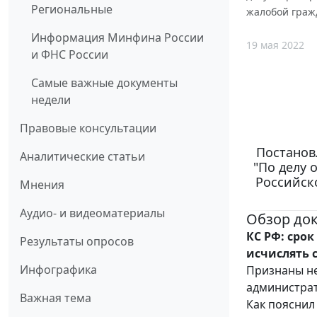
Региональные
жалобой граж
Информация Минфина России
19 мая 2022
и ФНС России
Самые важные документы
недели
Правовые консультации
Постановл
Аналитические статьи
"По делу 
Российск
Мнения
Аудио- и видеоматериалы
Обзор до
КС РФ: сро
Результаты опросов
исчислять 
Инфографика
Признаны не
администрат
Важная тема
Как пояснил