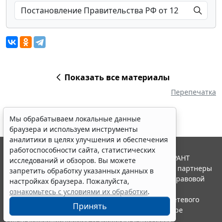
Показать все материалы
Перепечатка
Мы обрабатываем локальные данные
браузера и используем инструменты
аналитики в целях улучшения и обеспечения
работоспособности сайта, статистических
© ООО "НПП "ГАРАНТ-СЕРВИС", 2026. Система ГАРАНТ
исследований и обзоров. Вы можете
выпускается с 1990 года. Компания "Гарант" и ее партнеры
запретить обработку указанных данных в
являются участниками Российской ассоциации правовой
настройках браузера. Пожалуйста,
информации ГАРАНТ.
ознакомьтесь с условиями их обработки
.
Портал ГАРАНТ.РУ зарегистрирован в качестве сетевого
Принять
издания Федеральной службой по надзору в сфере
связи,информационных технологий и массовых