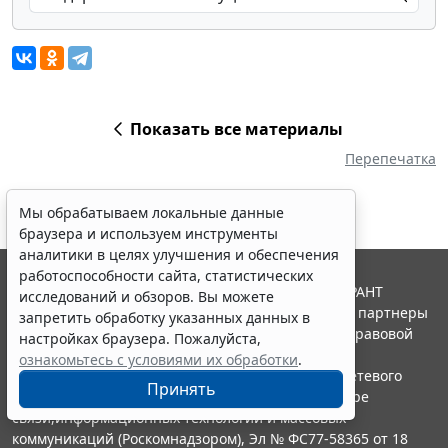
Показать все материалы
Перепечатка
Мы обрабатываем локальные данные
браузера и используем инструменты
аналитики в целях улучшения и обеспечения
работоспособности сайта, статистических
© ООО "НПП "ГАРАНТ-СЕРВИС", 2026. Система ГАРАНТ
исследований и обзоров. Вы можете
выпускается с 1990 года. Компания "Гарант" и ее партнеры
запретить обработку указанных данных в
являются участниками Российской ассоциации правовой
настройках браузера. Пожалуйста,
информации ГАРАНТ.
ознакомьтесь с условиями их обработки
.
Портал ГАРАНТ.РУ зарегистрирован в качестве сетевого
Принять
издания Федеральной службой по надзору в сфере
связи,информационных технологий и массовых
коммуникаций (Роскомнадзором), Эл № ФС77-58365 от 18