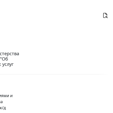
стерства
 "Об
 услуг
а
иями и
на
ж/д