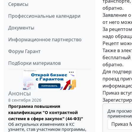
транспорте,
Сервисы
обратно.
Заявление о
Профессиональные календари
от него мож
Документы
За рецептом
надо обраща
Информационное партнерство
Рецепт можн
Также в эле
Форум Гарант
бесплатный 
Подборки материалов
обратно.
Для подтвер
проезд приг
информацион
Анонсы
Приказ вступ
Зарегистрир
8 сентября 2026
Программа повышения
Для просмо
квалификации "О контрактной
применения
системе в сфере закупок" (44-ФЗ)"
Об актуальных изменениях в КС
узнаете, став участником программы,