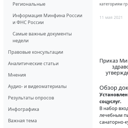
Региональные
категориям г
Информация Минфина России
11 мая 2021
и ФНС России
Самые важные документы
недели
Правовые консультации
Приказ Ми
Аналитические статьи
здрав
утвержд
Мнения
Аудио- и видеоматериалы
Обзор до
Установлен
Результаты опросов
соцуслуг.
В набор вхо
Инфографика
лечебным пи
Важная тема
санаторно-к