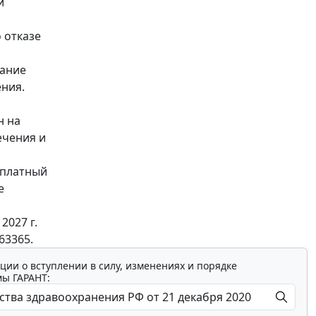
и
 отказе
тание
ения.
н на
ечения и
сплатный
е
2027 г.
63365.
ции о вступлении в силу, изменениях и порядке
мы ГАРАНТ: