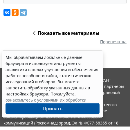
Показать все материалы
Перепечатка
Мы обрабатываем локальные данные
браузера и используем инструменты
аналитики в целях улучшения и обеспечения
работоспособности сайта, статистических
© ООО "НПП "ГАРАНТ-СЕРВИС", 2026. Система ГАРАНТ
исследований и обзоров. Вы можете
выпускается с 1990 года. Компания "Гарант" и ее партнеры
запретить обработку указанных данных в
являются участниками Российской ассоциации правовой
настройках браузера. Пожалуйста,
информации ГАРАНТ.
ознакомьтесь с условиями их обработки
.
Портал ГАРАНТ.РУ зарегистрирован в качестве сетевого
Принять
издания Федеральной службой по надзору в сфере
связи,информационных технологий и массовых
коммуникаций (Роскомнадзором), Эл № ФС77-58365 от 18
июня 2014 года.