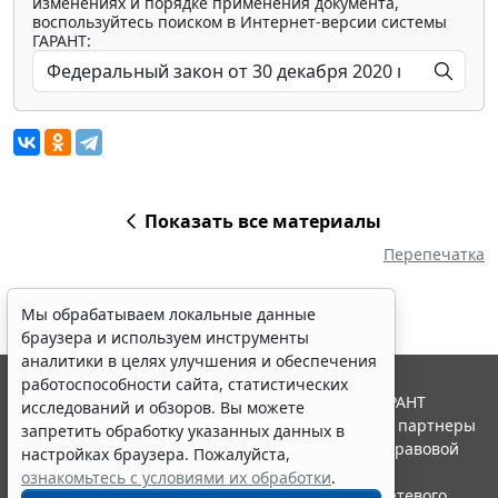
изменениях и порядке применения документа,
воспользуйтесь поиском в Интернет-версии системы
ГАРАНТ:
Показать все материалы
Перепечатка
Мы обрабатываем локальные данные
браузера и используем инструменты
аналитики в целях улучшения и обеспечения
работоспособности сайта, статистических
© ООО "НПП "ГАРАНТ-СЕРВИС", 2026. Система ГАРАНТ
исследований и обзоров. Вы можете
выпускается с 1990 года. Компания "Гарант" и ее партнеры
запретить обработку указанных данных в
являются участниками Российской ассоциации правовой
настройках браузера. Пожалуйста,
информации ГАРАНТ.
ознакомьтесь с условиями их обработки
.
Портал ГАРАНТ.РУ зарегистрирован в качестве сетевого