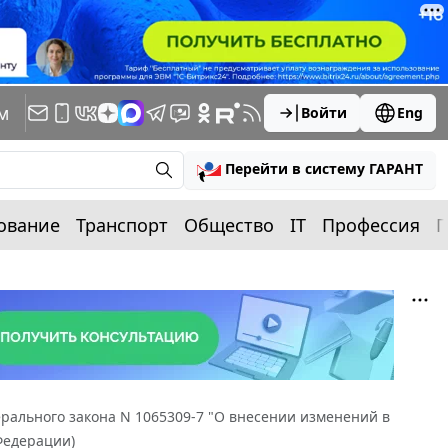
м
Войти
Eng
Перейти в систему ГАРАНТ
ование
Транспорт
Общество
IT
Профессия
П
рального закона N 1065309-7 "О внесении изменений в
Федерации)