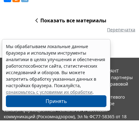
Показать все материалы
Перепечатка
Мы обрабатываем локальные данные
браузера и используем инструменты
аналитики в целях улучшения и обеспечения
работоспособности сайта, статистических
© ООО "НПП "ГАРАНТ-СЕРВИС", 2026. Система ГАРАНТ
исследований и обзоров. Вы можете
выпускается с 1990 года. Компания "Гарант" и ее партнеры
запретить обработку указанных данных в
являются участниками Российской ассоциации правовой
настройках браузера. Пожалуйста,
информации ГАРАНТ.
ознакомьтесь с условиями их обработки
.
Портал ГАРАНТ.РУ зарегистрирован в качестве сетевого
Принять
издания Федеральной службой по надзору в сфере
связи,информационных технологий и массовых
коммуникаций (Роскомнадзором), Эл № ФС77-58365 от 18
июня 2014 года.
16+