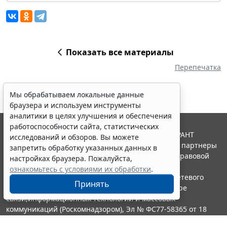
Показать все материалы
Перепечатка
Мы обрабатываем локальные данные
браузера и используем инструменты
аналитики в целях улучшения и обеспечения
работоспособности сайта, статистических
© ООО "НПП "ГАРАНТ-СЕРВИС", 2026. Система ГАРАНТ
исследований и обзоров. Вы можете
выпускается с 1990 года. Компания "Гарант" и ее партнеры
запретить обработку указанных данных в
являются участниками Российской ассоциации правовой
настройках браузера. Пожалуйста,
информации ГАРАНТ.
ознакомьтесь с условиями их обработки
.
Портал ГАРАНТ.РУ зарегистрирован в качестве сетевого
Принять
издания Федеральной службой по надзору в сфере
связи,информационных технологий и массовых
коммуникаций (Роскомнадзором), Эл № ФС77-58365 от 18
июня 2014 года.