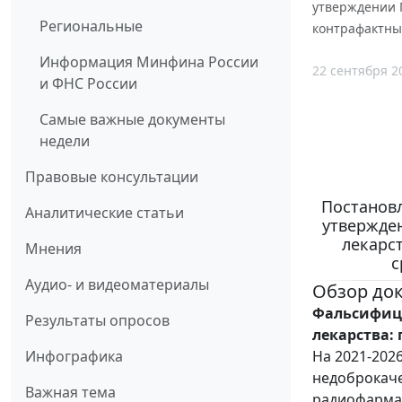
утверждении 
Региональные
контрафактны
Информация Минфина России
22 сентября 2
и ФНС России
Самые важные документы
недели
Правовые консультации
Постановл
Аналитические статьи
утвержде
лекарс
Мнения
с
Аудио- и видеоматериалы
Обзор до
Фальсифиц
Результаты опросов
лекарства:
На 2021-202
Инфографика
недоброкаче
Важная тема
радиофармац