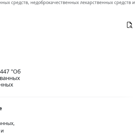
ых средств, недоброкачественных лекарственных средств и
1447 "Об
ованных
енных
е
анных,
 и