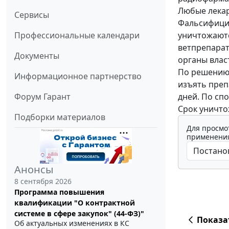
Любые лекар
Сервисы
Фальсифици
уничтожаютс
Профессиональные календари
ветпрепарат
Документы
органы влас
По решению 
Информационное партнерство
изъять преп
дней. По сп
Форум Гарант
Срок уничто
Подборки материалов
Для просмо
применения
Анонсы
8 сентября 2026
Программа повышения
квалификации "О контрактной
системе в сфере закупок" (44-ФЗ)"
Показа
Об актуальных изменениях в КС