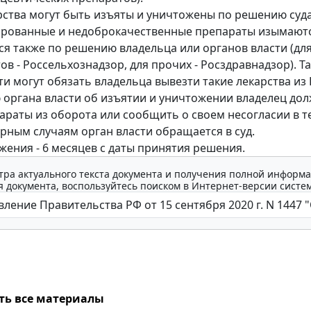
ства могут быть изъяты и уничтожены по решению суда
рованные и недоброкачественные препараты изымаютс
я также по решению владельца или органов власти (дл
ов - Россельхознадзор, для прочих - Росздравнадзор). Т
ти могут обязать владельца вывезти такие лекарства из 
органа власти об изъятии и уничтожении владелец до
араты из оборота или сообщить о своем несогласии в т
орным случаям орган власти обращается в суд.
жения - 6 месяцев с даты принятия решения.
тра актуального текста документа и получения полной информа
 документа, воспользуйтесь поиском в Интернет-версии систе
ть все материалы