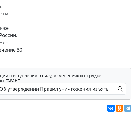
.
я и
я
акже
России.
лжен
ечение 30
ции о вступлении в силу, изменениях и порядке
мы ГАРАНТ: