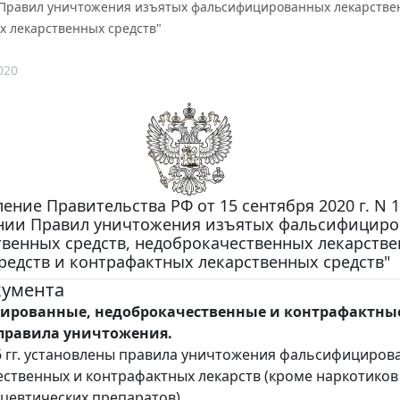
Правил уничтожения изъятых фальсифицированных лекарственн
х лекарственных средств"
020
ение Правительства РФ от 15 сентября 2020 г. N 
нии Правил уничтожения изъятых фальсифицир
твенных средств, недоброкачественных лекарств
редств и контрафактных лекарственных средств"
кумента
ированные, недоброкачественные и контрафактны
 правила уничтожения.
6 гг. установлены правила уничтожения фальсифициров
ственных и контрафактных лекарств (кроме наркотиков
евтических препаратов).