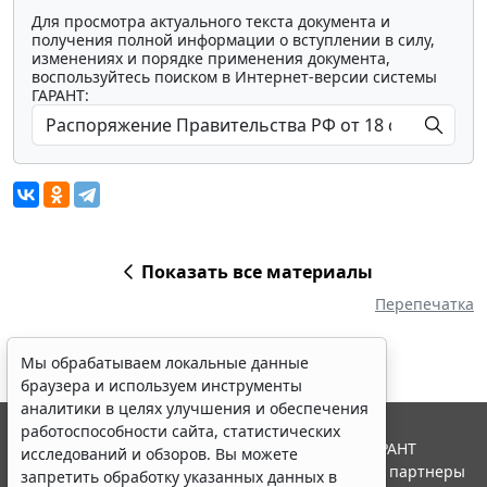
Для просмотра актуального текста документа и
получения полной информации о вступлении в силу,
изменениях и порядке применения документа,
воспользуйтесь поиском в Интернет-версии системы
ГАРАНТ:
Показать все материалы
Перепечатка
Мы обрабатываем локальные данные
браузера и используем инструменты
аналитики в целях улучшения и обеспечения
работоспособности сайта, статистических
© ООО "НПП "ГАРАНТ-СЕРВИС", 2026. Система ГАРАНТ
исследований и обзоров. Вы можете
выпускается с 1990 года. Компания "Гарант" и ее партнеры
запретить обработку указанных данных в