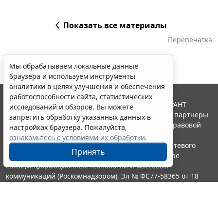
Показать все материалы
Перепечатка
Мы обрабатываем локальные данные
браузера и используем инструменты
аналитики в целях улучшения и обеспечения
работоспособности сайта, статистических
© ООО "НПП "ГАРАНТ-СЕРВИС", 2026. Система ГАРАНТ
исследований и обзоров. Вы можете
выпускается с 1990 года. Компания "Гарант" и ее партнеры
запретить обработку указанных данных в
являются участниками Российской ассоциации правовой
настройках браузера. Пожалуйста,
информации ГАРАНТ.
ознакомьтесь с условиями их обработки
.
Портал ГАРАНТ.РУ зарегистрирован в качестве сетевого
Принять
издания Федеральной службой по надзору в сфере
связи,информационных технологий и массовых
коммуникаций (Роскомнадзором), Эл № ФС77-58365 от 18
июня 2014 года.
16+