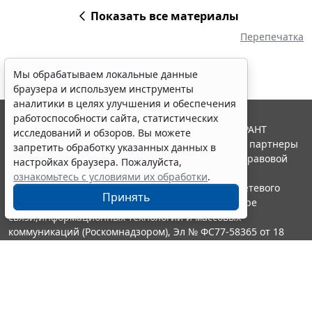
Показать все материалы
Перепечатка
Мы обрабатываем локальные данные
браузера и используем инструменты
аналитики в целях улучшения и обеспечения
работоспособности сайта, статистических
© ООО "НПП "ГАРАНТ-СЕРВИС", 2026. Система ГАРАНТ
исследований и обзоров. Вы можете
выпускается с 1990 года. Компания "Гарант" и ее партнеры
запретить обработку указанных данных в
являются участниками Российской ассоциации правовой
настройках браузера. Пожалуйста,
информации ГАРАНТ.
ознакомьтесь с условиями их обработки
.
Портал ГАРАНТ.РУ зарегистрирован в качестве сетевого
Принять
издания Федеральной службой по надзору в сфере
связи,информационных технологий и массовых
коммуникаций (Роскомнадзором), Эл № ФС77-58365 от 18
июня 2014 года.
16+
Контакты
8-800-200-88-88