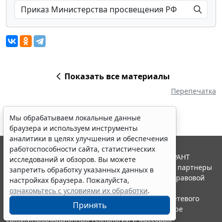
Показать все материалы
Перепечатка
Мы обрабатываем локальные данные
браузера и используем инструменты
аналитики в целях улучшения и обеспечения
работоспособности сайта, статистических
© ООО "НПП "ГАРАНТ-СЕРВИС", 2026. Система ГАРАНТ
исследований и обзоров. Вы можете
выпускается с 1990 года. Компания "Гарант" и ее партнеры
запретить обработку указанных данных в
являются участниками Российской ассоциации правовой
настройках браузера. Пожалуйста,
информации ГАРАНТ.
ознакомьтесь с условиями их обработки
.
Портал ГАРАНТ.РУ зарегистрирован в качестве сетевого
Принять
издания Федеральной службой по надзору в сфере
связи,информационных технологий и массовых