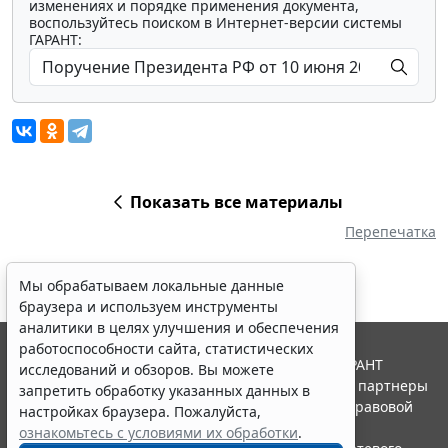
изменениях и порядке применения документа,
воспользуйтесь поиском в Интернет-версии системы
ГАРАНТ:
Показать все материалы
Перепечатка
Мы обрабатываем локальные данные
браузера и используем инструменты
аналитики в целях улучшения и обеспечения
работоспособности сайта, статистических
© ООО "НПП "ГАРАНТ-СЕРВИС", 2026. Система ГАРАНТ
исследований и обзоров. Вы можете
выпускается с 1990 года. Компания "Гарант" и ее партнеры
запретить обработку указанных данных в
являются участниками Российской ассоциации правовой
настройках браузера. Пожалуйста,
информации ГАРАНТ.
ознакомьтесь с условиями их обработки
.