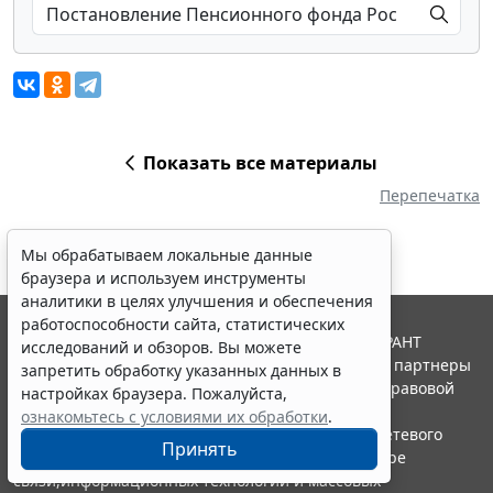
Показать все материалы
Перепечатка
Мы обрабатываем локальные данные
браузера и используем инструменты
аналитики в целях улучшения и обеспечения
работоспособности сайта, статистических
© ООО "НПП "ГАРАНТ-СЕРВИС", 2026. Система ГАРАНТ
исследований и обзоров. Вы можете
выпускается с 1990 года. Компания "Гарант" и ее партнеры
запретить обработку указанных данных в
являются участниками Российской ассоциации правовой
настройках браузера. Пожалуйста,
информации ГАРАНТ.
ознакомьтесь с условиями их обработки
.
Портал ГАРАНТ.РУ зарегистрирован в качестве сетевого
Принять
издания Федеральной службой по надзору в сфере
связи,информационных технологий и массовых