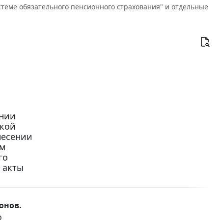
теме обязательного пенсионного страхования" и отдельные
ении
ской
несении
ом
го
 акты
онов.
о