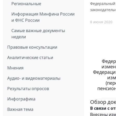
Региональные
Федеральный 
законодатель
Информация Минфина России
и ФНС России
8 июня 2020
Самые важные документы
недели
Правовые консультации
Аналитические статьи
Федер
измен
Мнения
Федерации
изм
Аудио- и видеоматериалы
(пер
пенсион
Результаты опросов
Инфографика
Обзор до
В связи с 
Важная тема
Внесены изм