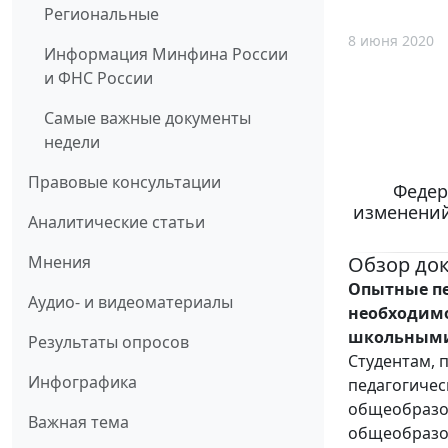
Региональные
8 июня 2020
Информация Минфина России
и ФНС России
Самые важные документы
недели
Правовые консультации
Федер
изменений
Аналитические статьи
Обзор до
Мнения
Опытные пе
Аудио- и видеоматериалы
необходимо
школьными
Результаты опросов
Студентам,
Инфографика
педагогичес
общеобразо
Важная тема
общеобразо