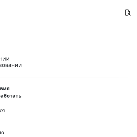
ении
азовании
твия
работать
ся
по