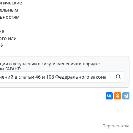
огические
тельным
льностям
не
ого или
ей
ции о вступлении в силу, изменениях и порядке
мы ГАРАНТ:
Перепечатка