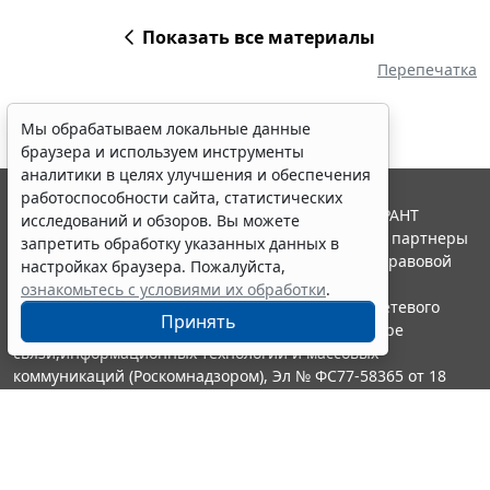
Показать все материалы
Перепечатка
Мы обрабатываем локальные данные
браузера и используем инструменты
аналитики в целях улучшения и обеспечения
работоспособности сайта, статистических
© ООО "НПП "ГАРАНТ-СЕРВИС", 2026. Система ГАРАНТ
исследований и обзоров. Вы можете
выпускается с 1990 года. Компания "Гарант" и ее партнеры
запретить обработку указанных данных в
являются участниками Российской ассоциации правовой
настройках браузера. Пожалуйста,
информации ГАРАНТ.
ознакомьтесь с условиями их обработки
.
Портал ГАРАНТ.РУ зарегистрирован в качестве сетевого
Принять
издания Федеральной службой по надзору в сфере
связи,информационных технологий и массовых
коммуникаций (Роскомнадзором), Эл № ФС77-58365 от 18
июня 2014 года.
16+
Контакты
8-800-200-88-88