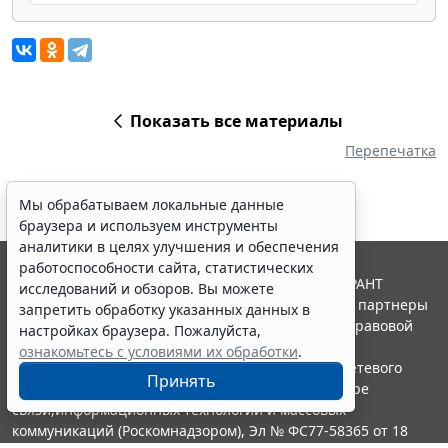
Показать все материалы
Перепечатка
Мы обрабатываем локальные данные
браузера и используем инструменты
аналитики в целях улучшения и обеспечения
работоспособности сайта, статистических
© ООО "НПП "ГАРАНТ-СЕРВИС", 2026. Система ГАРАНТ
исследований и обзоров. Вы можете
выпускается с 1990 года. Компания "Гарант" и ее партнеры
запретить обработку указанных данных в
являются участниками Российской ассоциации правовой
настройках браузера. Пожалуйста,
информации ГАРАНТ.
ознакомьтесь с условиями их обработки
.
Портал ГАРАНТ.РУ зарегистрирован в качестве сетевого
Принять
издания Федеральной службой по надзору в сфере
связи,информационных технологий и массовых
коммуникаций (Роскомнадзором), Эл № ФС77-58365 от 18